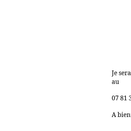
Je ser
au
07 81 
A bien