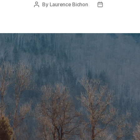
By
Laurence Bichon
Post
Post
author
date