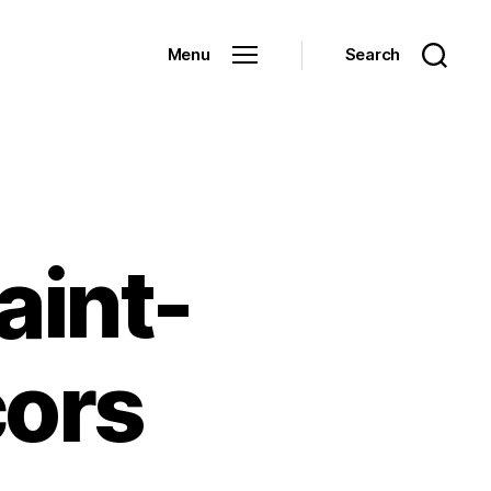
Menu
Search
aint-
cors