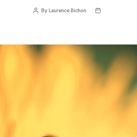
By
Laurence Bichon
Post
Post
author
date