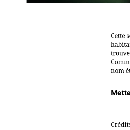
Cette s
habita
trouve
Comme 
nom ét
Mettez
Crédi