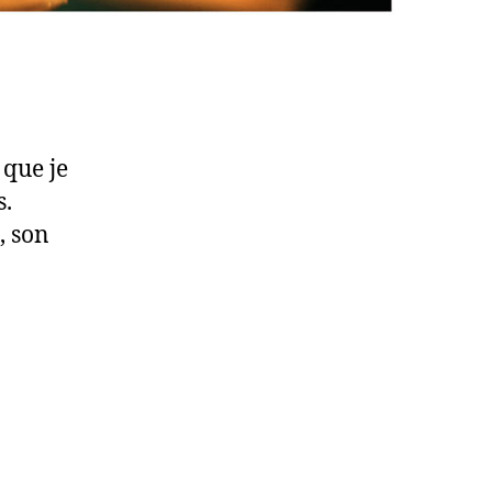
que je
s.
, son