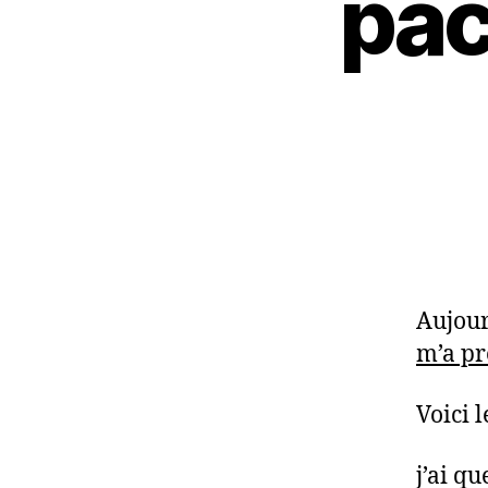
pac
Aujour
m’a pr
Voici l
j’ai q