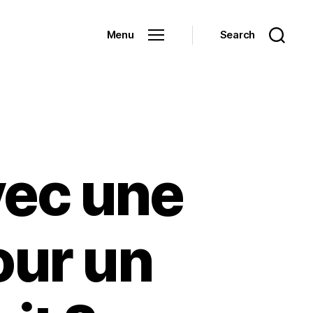
Menu
Search
vec une
our un