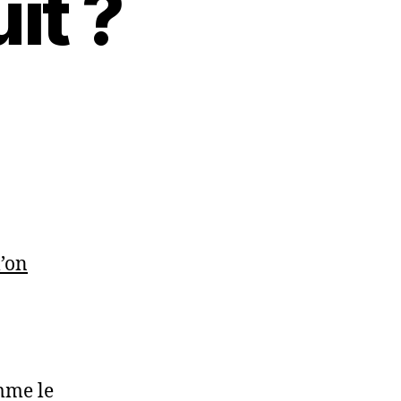
it ?
l’on
omme le