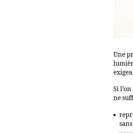
Une pr
lumièr
exigea
Si l’on
ne suff
repr
sans