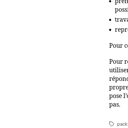
pren
poss
trav
repr
Pour ce
Pour r
utilis
répond
propre
pose l’
pas.
pack
Tags