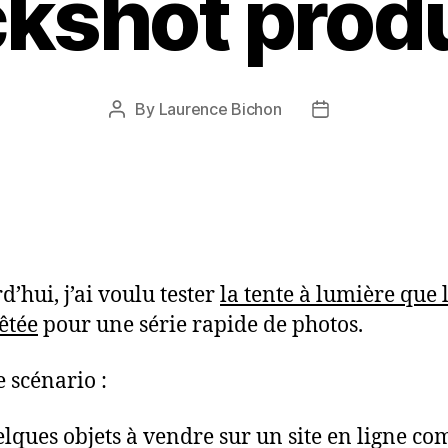
kshot produ
By
Laurence Bichon
Post
Post
author
date
d’hui, j’ai voulu tester
la tente à lumière que 
êtée
pour une série rapide de photos.
e scénario :
uelques objets à vendre sur un site en ligne c