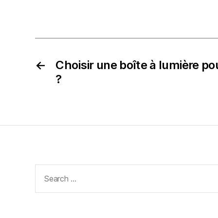
←
Choisir une boîte à lumière p
?
Search
for: