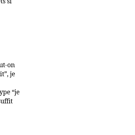
ts si
ut-on
t”, je
ype “je
uffit