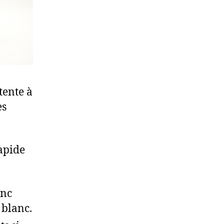
tente à
ès
rapide
anc
 blanc.