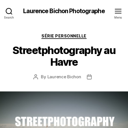
Laurence Bichon Photographe
Search
Menu
Categories
SÉRIE PERSONNELLE
Streetphotography au
Havre
By
Laurence Bichon
Post
Post
author
date